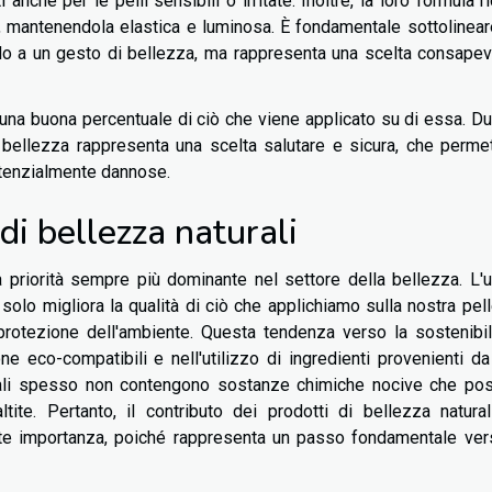
anche per le pelli sensibili o irritate. Inoltre, la loro formula r
ità, mantenendola elastica e luminosa. È fondamentale sottolinea
 solo a un gesto di bellezza, ma rappresenta una scelta consape
una buona percentuale di ciò che viene applicato su di essa. D
di bellezza rappresenta una scelta salutare e sicura, che perme
otenzialmente dannose.
 di bellezza naturali
 priorità sempre più dominante nel settore della bellezza. L'
n solo migliora la qualità di ciò che applichiamo sulla nostra pel
protezione dell'ambiente. Questa tendenza verso la sostenibil
e eco-compatibili e nell'utilizzo di ingredienti provenienti da
naturali spesso non contengono sostanze chimiche nocive che p
te. Pertanto, il contributo dei prodotti di bellezza naturali
nte importanza, poiché rappresenta un passo fondamentale ver