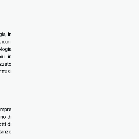
ia, in
icuri.
ologia
iù in
ezzato
ettosi
sempre
gno di
tti di
stanze