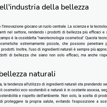
ll'industria della bellezza
 e l'innovazione giocano un ruolo centrale. La scienza e la tecnolog
ti nel settore, rendendo i prodotti di bellezza più efficaci e s
 campo è la cosiddetta "nanotecnologia cosmetica". Questa tecn
e cosmetiche estremamente piccole, che possono penetrare p
i prodotti. Inoltre, l'uso di ingredienti naturali è sempre più appr
dotti di bellezza che siano non solo efficaci, ma anche risp
 bellezza naturali
a, la tendenza all'utilizzo di ingredienti naturali sta prendendo 
oli cosmetici eco-sostenibili e naturali è in costante ascesa, se
tenibilità e rispetto dell'ambiente. Non solo, la scelta di prodo
 di proteggere la propria salute, evitando l'esposizione a so