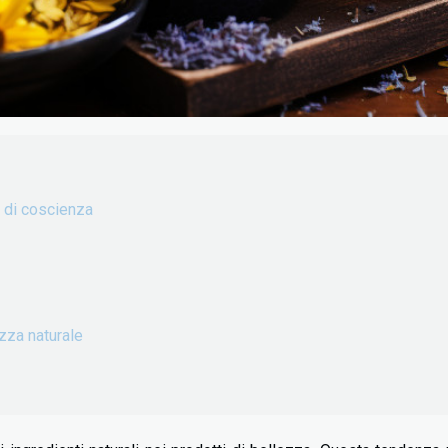
to di coscienza
ezza naturale