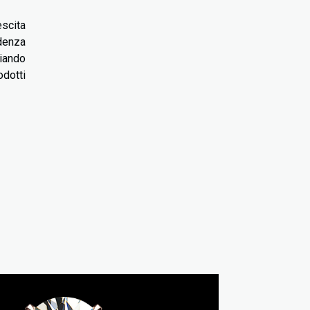
escita
ndenza
diando
odotti