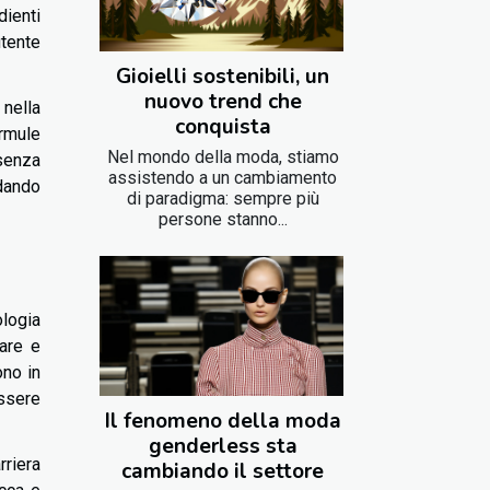
dienti
utente
Gioielli sostenibili, un
nuovo trend che
 nella
conquista
ormule
Nel mondo della moda, stiamo
senza
assistendo a un cambiamento
dando
di paradigma: sempre più
persone stanno...
ologia
tare e
ono in
ssere
Il fenomeno della moda
genderless sta
rriera
cambiando il settore