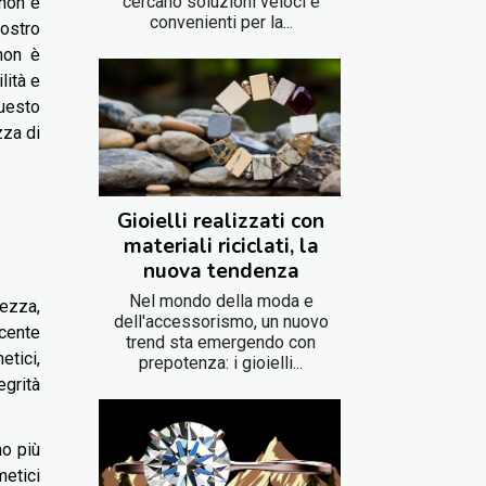
cercano soluzioni veloci e
 non è
convenienti per la...
nostro
non è
lità e
questo
zza di
Gioielli realizzati con
materiali riciclati, la
nuova tendenza
Nel mondo della moda e
lezza,
dell'accessorismo, un nuovo
cente
trend sta emergendo con
etici,
prepotenza: i gioielli...
egrità
no più
metici