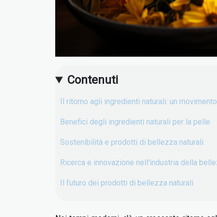
Contenuti
Il ritorno agli ingredienti naturali: un movimen
Benefici degli ingredienti naturali per la pelle
Sostenibilità e prodotti di bellezza naturali
Ricerca e innovazione nell'industria della bell
Il futuro dei prodotti di bellezza naturali