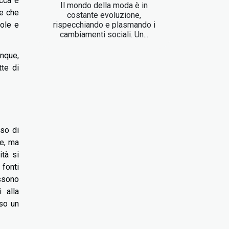
icca e
Il mondo della moda è in
re che
costante evoluzione,
rispecchiando e plasmando i
vole e
cambiamenti sociali. Un...
unque,
tte di
uso di
le, ma
ità si
 fonti
ossono
 alla
so un