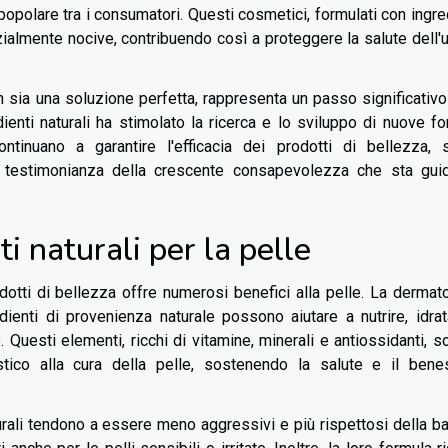
popolare tra i consumatori. Questi cosmetici, formulati con ingre
zialmente nocive, contribuendo così a proteggere la salute dell'
non sia una soluzione perfetta, rappresenta un passo significativo
redienti naturali ha stimolato la ricerca e lo sviluppo di nuove f
ntinuano a garantire l'efficacia dei prodotti di bellezza, 
a testimonianza della crescente consapevolezza che sta gui
ti naturali per la pelle
odotti di bellezza offre numerosi benefici alla pelle. La dermat
edienti di provenienza naturale possono aiutare a nutrire, idra
 Questi elementi, ricchi di vitamine, minerali e antiossidanti, s
stico alla cura della pelle, sostenendo la salute e il bene
aturali tendono a essere meno aggressivi e più rispettosi della ba