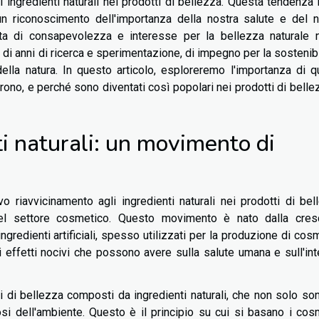
i ingredienti naturali nei prodotti di bellezza. Questa tendenza
un riconoscimento dell'importanza della nostra salute e del 
ta di consapevolezza e interesse per la bellezza naturale 
ato di anni di ricerca e sperimentazione, di impegno per la sostenibi
lla natura. In questo articolo, esploreremo l'importanza di 
offrono, e perché sono diventati così popolari nei prodotti di belle
nti naturali: un movimento di
o riavvicinamento agli ingredienti naturali nei prodotti di bel
l settore cosmetico. Questo movimento è nato dalla cres
gredienti artificiali, spesso utilizzati per la produzione di cosm
 effetti nocivi che possono avere sulla salute umana e sull'int
ti di bellezza composti da ingredienti naturali, che non solo so
tosi dell'ambiente. Questo è il principio su cui si basano i cos